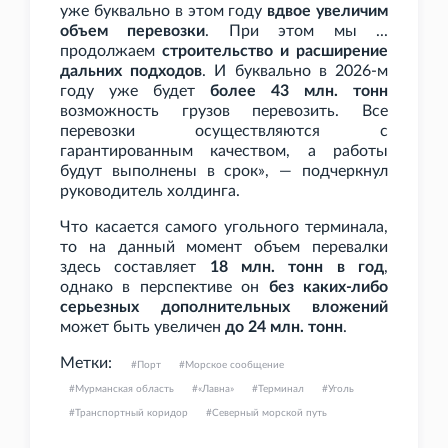
уже буквально в этом году
вдвое увеличим
объем перевозки
. При этом мы ...
продолжаем
строительство и расширение
дальних подходов
. И буквально в 2026-м
году уже будет
более 43
млн. тонн
возможность грузов перевозить. Все
перевозки осуществляются с
гарантированным качеством, а работы
будут выполнены в срок», — подчеркнул
руководитель холдинга.
Что касается самого угольного терминала,
то на данный момент объем перевалки
здесь составляет
18
млн. тонн в год
,
однако в перспективе он
без каких-либо
серьезных дополнительных вложений
может быть увеличен
до 24
млн. тонн
.
Метки:
Порт
Морское сообщение
Мурманская область
«Лавна»
Терминал
Уголь
Транспортный коридор
Северный морской путь