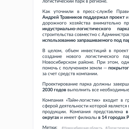
логистический парк в регионе.
Как уточнили в пресс-службе Прав
Андрей Травников поддержал проект
и
дорожного хозяйства внимательно п
индустриально-логистического п
строительства совместно с Администр
использованию запрашиваемого под пар
В целом, объем инвестиций в проек
создание нового логистического п
Новосибирском районе. При этом, одн
помочь с получением земли —
покрытог
за счет средств компании.
Проектирование парка должны завер
2030 годов
выполнить все необходимые 
Компания «Тайм-логистик» входит в г
сферой деятельности которой является
продукции. Компания представлена
в
округах
и имеет филиалы
в 14 городах 
Метки:
Новосибирская область
Логистическ