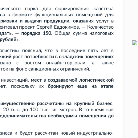
стического парка для формирования кластера
неса в формате функциональных помещений
для
ормовки и выдачи продукции, оказания услуг в
зентовал проект Сергей Евдокимов. — Количество
оздать, —
порядка 150
. Общая сумма налоговых
 рублей
».
гистик» пояснил, что в последние пять лет в
езкий рост потребности в складских помещениях
язано с ростом онлайн-торговли, а также
сток на фоне санкционных ограничений.
 инвестиций,
мест в создаваемой логистической
ет
, поскольку их
бронируют еще на этапе
еимущественно рассчитаны на крупный бизнес
,
т 20
тыс. до 100
тыс. кв.
метров. В то время как
редпринимательства необходимы помещения до
знеса и будет рассчитан новый индустриально-