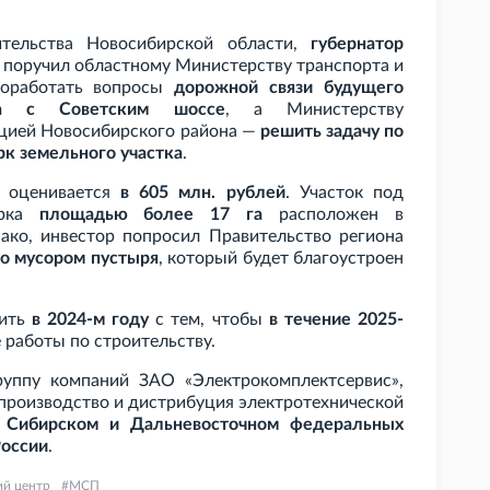
ительства Новосибирской области,
губернатор
 поручил областному Министерству транспорта и
роработать вопросы
дорожной связи будущего
арка с Советским шоссе
, а Министерству
ацией Новосибирского района —
решить задачу по
к земельного участка
.
т оценивается
в 605
млн. рублей
. Участок под
арка
площадью более 17
га
расположен в
ако, инвестор попросил Правительство региона
о мусором пустыря
, который будет благоустроен
шить
в 2024-м году
с тем, чтобы
в течение 2025-
работы по строительству.
руппу компаний ЗАО «Электрокомплектсервис»,
 производство и дистрибуция электротехнической
 Сибирском и Дальневосточном федеральных
России
.
ий центр
МСП