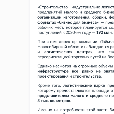
«Строительство индустриально-логи
предприятий малого и среднего биз
организации изготовления, сборки, ф
форматах «бизнес для бизнеса»
, — пре
рабочих мест, которое планируется с
поступлений к 2030-му году —
192
млн.
При этом директор компании «Тайм-ло
Новосибирской области наблюдается
р
и логистических центрах
, что св
переориентацией торговых путей на Во
Однако несмотря на огромные объемы
инфраструктуре все равно не хвата
проектирования и строительства
.
Кроме того,
логистические парки пр
которому предоставляются площади о
представителям малого и среднего п
3
тыс. кв.
метров
.
Именно на потребности этой части би