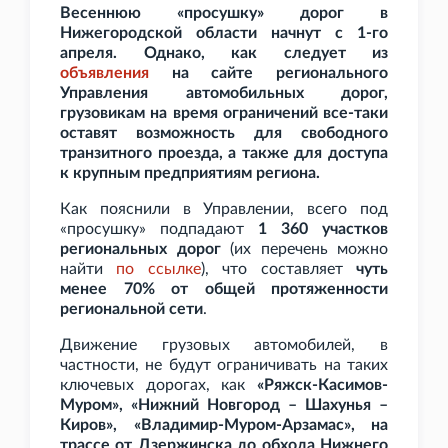
Весеннюю «просушку» дорог в
Нижегородской области начнут с 1-го
апреля. Однако, как следует из
объявления
на сайте регионального
Управления автомобильных дорог,
грузовикам на время ограничений все-таки
оставят возможность для свободного
транзитного проезда, а также для доступа
к крупным предприятиям региона.
Как пояснили в Управлении, всего под
«просушку» подпадают
1
360 участков
региональных дорог
(их перечень можно
найти
по
ссылке
), что составляет
чуть
менее 70% от общей протяженности
региональной сети
.
Движение грузовых автомобилей, в
частности, не будут ограничивать на таких
ключевых дорогах, как
«Ряжск-Касимов-
Муром», «Нижний Новгород – Шахунья –
Киров», «Владимир-Муром-Арзамас», на
трассе от Дзержинска до обхода Нижнего