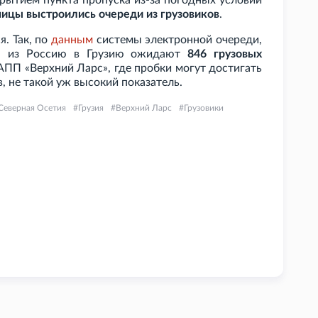
рытием пункта пропуска из-за погодных условий
ницы выстроились очереди из грузовиков
.
. Так, по
данным
системы электронной очереди,
да из Россию в Грузию ожидают
846 грузовых
АПП «Верхний Ларс», где пробки могут достигать
, не такой уж высокий показатель.
Северная Осетия
Грузия
Верхний Ларс
Грузовики