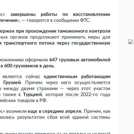
арс»
завершены работы по восстановлению
печения
», — говорится в сообщении ФТС.
держек при прохождении таможенного контроля
нных органов продолжают принимать меры для
 транспортного потока через государственную
 таможенники оформили
647 грузовых автомобилей
и
в 600 грузовиков в день
.
 является сейчас
единственным работающим
 Грузией
. Причем через него осуществляется
о между двумя странами — через этот участок
а также
с Турцией
, которая после 2022-го года
ейских товаров в РФ.
рс» возникли
еще в середине апреля
. Причем, как
вились результатом сбоя всей единой системы