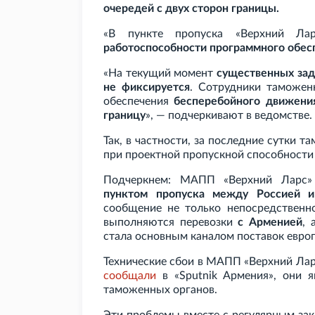
очередей с двух сторон границы.
«В пункте пропуска «Верхний Л
работоспособности программного обес
«На текущий момент
существенных за
не фиксируется
. Сотрудники таможе
обеспечения
бесперебойного движения
границу
», — подчеркивают в ведомстве.
Так, в частности, за последние сутки
при проектной пропускной способност
Подчеркнем: МАПП «Верхний Ларс»
пунктом пропуска между Россией и
сообщение не только непосредственн
выполняются перевозки
с Арменией
, 
стала основным каналом поставок европ
Технические сбои в МАПП «Верхний Ла
сообщали
в «Sputnik Армения», они я
таможенных органов.