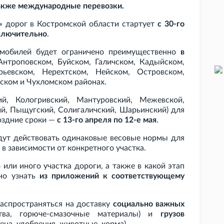
также международные перевозки.
» дорог в Костромской области стартует
с 30-го
включительно
.
омобилей будет ограничено преимущественно
в
 Антроповском, Буйском, Галичском, Кадыйском,
рьевском, Нерехтском, Нейском, Островском,
ском и Чухломском районах.
й, Кологривский, Мантуровский, Межевской,
ий, Пыщугский, Солигаличский, Шарьинский) для
оздние сроки —
с 13-го апреля по 12-е мая
.
удут действовать одинаковые весовые нормы для
, в зависимости от конкретного участка.
 или иного участка дороги, а также в какой этап
жно узнать
из приложений к соответствующему
распространяться на доставку
социально важных
тва, горюче-смазочные материалы) и
грузов