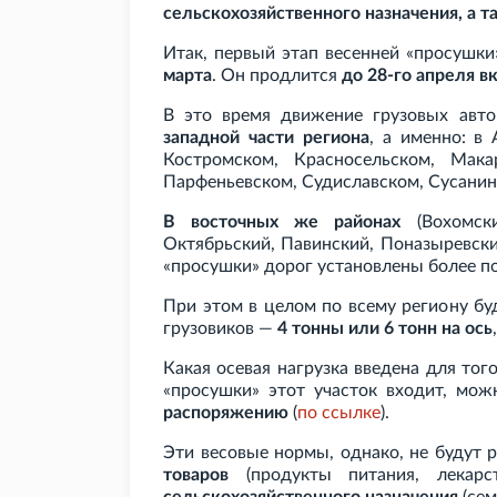
сельскохозяйственного назначения, а 
Итак, первый этап весенней «просушки
марта
. Он продлится
до 28-го апреля 
В это время движение грузовых авт
западной части региона
, а именно: в
Костромском, Красносельском, Мака
Парфеньевском, Судиславском, Сусанин
В восточных же районах
(Вохомски
Октябрьский, Павинский, Поназыревск
«просушки» дорог установлены более п
При этом в целом по всему региону б
грузовиков —
4
тонны или 6
тонн на ось
Какая осевая нагрузка введена для того
«просушки» этот участок входит, мо
распоряжению
(
по
ссылке
).
Эти весовые нормы, однако, не будут 
товаров
(продукты питания, лекарс