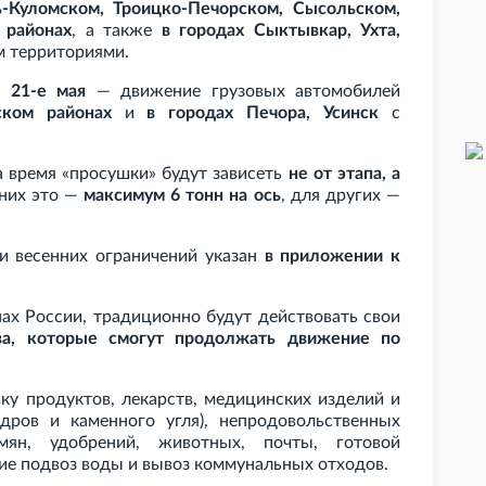
ь-Куломском, Троицко-Печорском, Сысольском,
 районах
, а также
в городах Сыктывкар, Ухта,
 территориями.
о 21-е мая
— движение грузовых автомобилей
ском районах
и
в городах Печора, Усинск
с
 время «просушки» будут зависеть
не от этапа, а
дних это —
максимум 6
тонн на ось
, для других —
ми весенних ограничений указан
в приложении к
нах России, традиционно будут действовать свои
ва, которые смогут продолжать движение по
ку продуктов, лекарств, медицинских изделий и
дров и каменного угля), непродовольственных
мян, удобрений, животных, почты, готовой
е подвоз воды и вывоз коммунальных отходов.