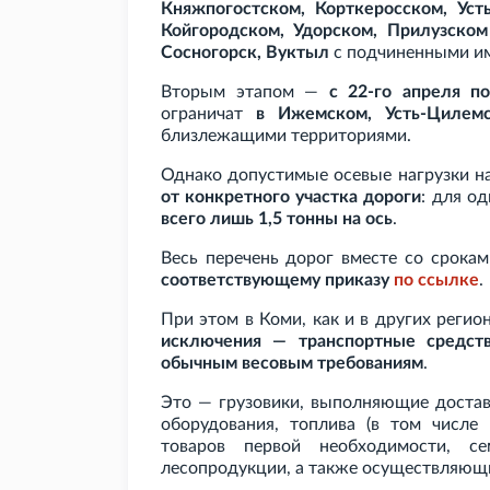
Княжпогостском, Корткеросском, Уст
Койгородском, Удорском, Прилузском
Сосногорск, Вуктыл
с подчиненными им
Вторым этапом —
с 22-го апреля п
ограничат
в Ижемском, Усть-Цилем
близлежащими территориями.
Однако допустимые осевые нагрузки на
от конкретного участка дороги
: для о
всего лишь 1,5
тонны на ось
.
Весь перечень дорог вместе со срока
соответствующему приказу
по
ссылке
.
При этом в Коми, как и в других регио
исключения — транспортные средст
обычным весовым требованиям
.
Это — грузовики, выполняющие достав
оборудования, топлива (в том числе 
товаров первой необходимости, се
лесопродукции, а также осуществляющи