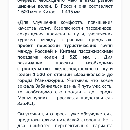
очередь, необходимо менять
из-за разной
ширины колеи
. В России она составляет
1
520 мм
, в Китае —
1
435 мм
.
«Для улучшения комфорта, повышения
качества услуг, безопасности пассажиров,
сокращения времени в пути, увеличения
туризма между странами предлагаю
проект перевозки туристических групп
между Россией и Китаем пассажирскими
поездами колеи 1
520 мм
. … Для
реализации проекта необходимо
строительство железнодорожного пути
колеи 1
520 от станции «Забайкальск» до
города Маньчжурии
. Учитывая, что возле
вокзала Забайкальск данный путь уже есть,
то необходимо его продлить до города
Маньчжурии», — рассказал представитель
ЗабЖД.
Он уточнил, что проект уже обсуждается с
представителями китайской стороны. Есть
два наиболее перспективных варианта