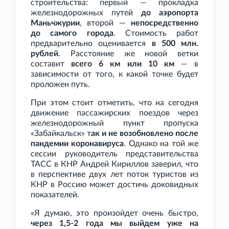
строительства: первый — прокладка
железнодорожных путей
до аэропорта
Маньчжурии
, второй —
непосредственно
до самого города
. Стоимость работ
предварительно оценивается
в 500
млн.
рублей
. Расстояние же новой ветки
составит
всего 6
км или 10 км
— в
зависимости от того, к какой точке будет
проложен путь.
При этом стоит отметить, что на сегодня
движение пассажирских поездов через
железнодорожный пункт пропуска
«Забайкальск» т
ак и не возобновлено после
пандемии коронавируса
. Однако на той же
сессии руководитель представительства
ТАСС в КНР Андрей Кириллов заверил, что
в перспективе двух лет п
оток туристов из
КНР в Россию может достичь доковидных
показателей.
«Я думаю, это произойдет очень быстро,
через 1,5-2 года мы выйдем уже на