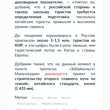
доковидные показатели
», — отметил он,
добавив, что
с российской стороны к
такому наплыву туристов требуется
определенная подготовка
, поскольку
китайские туристы привыкли к высокому
уровню сервиса.
До пандемии коронавируса в Россию
приезжали
около 1-1,5
млн. туристов из
КНР
, и эти цифры были в разы меньше, чем
туристический поток из Китая в страны
Европы.
Добавим также, что на данный момент в
пункте пропуска «Забайкальск/
Маньчжурия»
реализуется
проект по
строительству второго главного пути по
«узкой», китайского стандарта, колее
(1
435 мм)
.
Метки:
Граница
Россия
Китай
Пункт пропуска
ЖДПП «Забайкальск»
Железная дорога
Колея 1520
Колея 1435