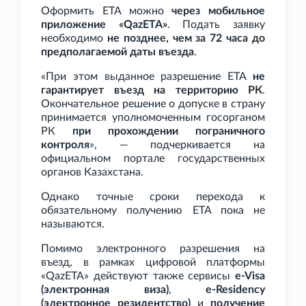
Оформить ETA можно
через мобильное
приложение «QazETA»
. Подать заявку
необходимо
не позднее, чем за 72
часа до
предполагаемой даты въезда
.
«При этом выданное разрешение ETA
не
гарантирует въезд на территорию РК
.
Окончательное решение о допуске в страну
принимается уполномоченным госорганом
РК
при прохождении пограничного
контроля
», — подчеркивается на
официальном портале государственных
органов Казахстана.
Однако точные сроки перехода к
обязательному получению ETA пока не
называются.
Помимо электронного разрешения на
въезд, в рамках цифровой платформы
«QazETA» действуют также сервисы
e-Visa
(электронная виза)
,
e-Residency
(электронное резидентство)
и
получение