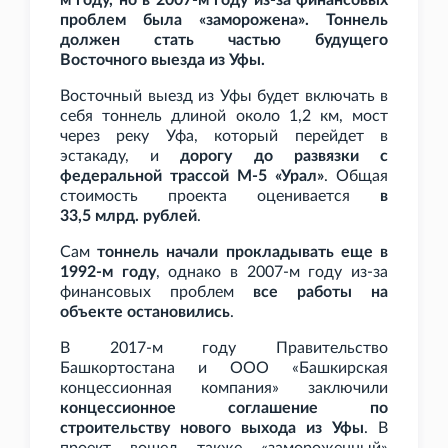
м году, но в 2007-м году из-за финансовых
проблем была «заморожена». Тоннель
должен стать частью будущего
Восточного выезда из Уфы.
Восточный выезд из Уфы будет включать в
себя тоннель длиной около 1,2
км, мост
через реку Уфа, который перейдет в
эстакаду, и
дорогу до развязки с
федеральной трассой М-5
«Урал»
. Общая
стоимость проекта оценивается
в
33,5
млрд. рублей
.
Сам
тоннель начали прокладывать еще в
1992-м году
, однако в 2007-м году из-за
финансовых проблем
все работы на
объекте остановились
.
В 2017-м году Правительство
Башкортостана и ООО
«Башкирская
концессионная компания» заключили
концессионное соглашение по
строительству нового выхода из Уфы
. В