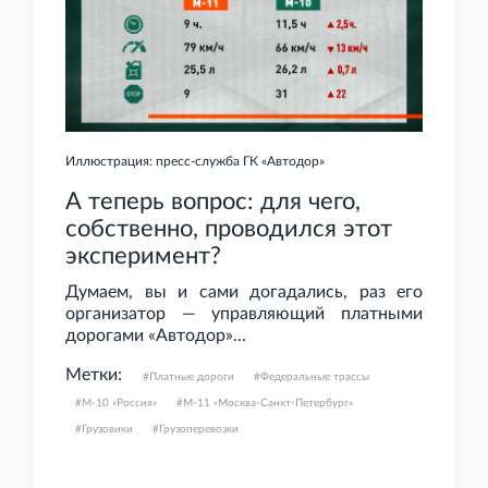
Иллюстрация: пресс-служба ГК «Автодор»
А теперь вопрос: для чего,
собственно, проводился этот
эксперимент?
Думаем, вы и сами догадались, раз его
организатор — управляющий платными
дорогами «Автодор»...
Метки:
Платные дороги
Федеральные трассы
М-10 «Россия»
М-11 «Москва-Санкт-Петербург»
Грузовики
Грузоперевозки