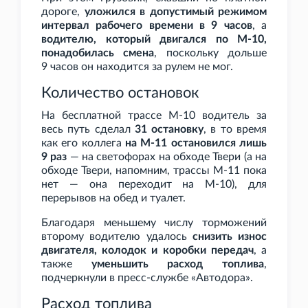
дороге,
уложился в допустимый режимом
интервал рабочего времени в 9
часов
, а
водителю, который двигался по М-10,
понадобилась смена
, поскольку дольше
9
часов он находится за рулем не мог.
Количество остановок
На бесплатной трассе М-10 водитель за
весь путь сделал
31
остановку
, в то время
как его коллега
на М-11 остановился лишь
9
раз
— на светофорах на обходе Твери (а на
обходе Твери, напомним, трассы М-11 пока
нет — она переходит на М-10), для
перерывов на обед и туалет.
Благодаря меньшему числу торможений
второму водителю удалось
снизить износ
двигателя, колодок и коробки передач
, а
также
уменьшить расход топлива
,
подчеркнули в пресс-службе «Автодора».
Расход топлива