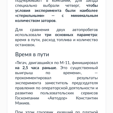
подчеркивают в компании, для заезда
специально выбрали четверг,
чтобы
условия эксперимента были наиболее
«стерильными» — с минимальным
количеством заторов
.
Для сравнения двух автопробегов
использовали
три основных параметра
:
время в пути, расход топлива и количество
остановок.
Время в пути
«Тягач, двигавшийся по М-11, финишировал
на 2,5
часа раньше
. Это существенный
выигрыш по времени», —
прокомментировал результаты
эксперимента заместитель председателя
правления по операторской деятельности и
развитию пользовательских сервисов
Госкомпании «Автодор» Константин
Макиев.
При этом грузовик, ехавший по платной