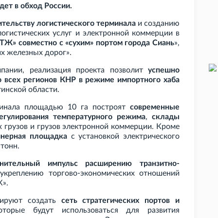
дет в обход России.
ительству логистического терминала
и созданию
огистических услуг и электронной коммерции в
ТЖ» совместно с «сухим» портом города Сиань
»,
их железных дорог».
мпании, реализация проекта позволит
успешно
о всех регионов КНР в режиме импортного хаба
инской области.
рминала площадью 10
га построят
современные
егулирования температурного режима
,
склады
 грузов и грузов электронной коммерции. Кроме
йнерная площадка
с установкой электрического
тонн.
нительный импульс расширению транзитно-
креплению торгово-экономических отношений
Ж».
нируют создать
сеть стратегических портов и
оторые будут использоваться для развития