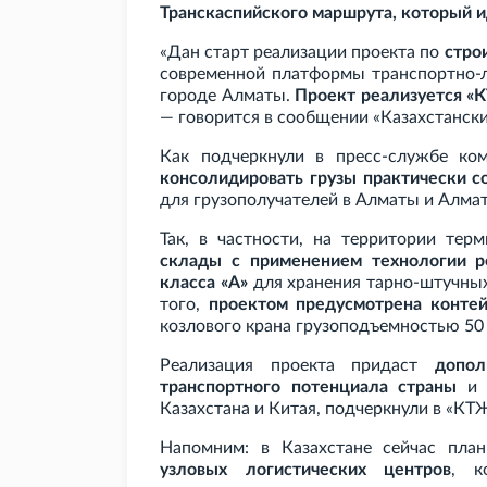
Транскаспийского маршрута, который и
«Дан старт реализации проекта по
стро
современной платформы транспортно-л
городе Алматы.
Проект реализуется «К
— говорится в сообщении «Казахстанск
Как подчеркнули в пресс-службе ко
консолидировать грузы практически с
для грузополучателей в Алматы и Алмат
Так, в частности, на территории те
склады с применением технологии р
класса «А»
для хранения тарно-штучных
того,
проектом предусмотрена конте
козлового крана грузоподъемностью 50
Реализация проекта придаст
допол
транспортного потенциала страны
и у
Казахстана и Китая, подчеркнули в «КТ
Напомним: в Казахстане сейчас пла
узловых логистических центров
, к