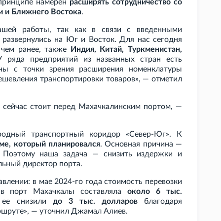
 принципе намерен
расширять сотрудничество со
и и Ближнего Востока
.
шей работы, так как в связи с введенными
 развернулись на Юг и Восток. Для нас сегодня
 чем ранее, также
Индия, Китай, Туркменистан,
У ряда предприятий из названных стран есть
ны с точки зрения расширения номенклатуры
дешевления транспортировки товаров», — отметил
ая сейчас стоит перед Махачкалинским портом, —
родный транспортный коридор «Север-Юг». К
еме, который планировался
. Основная причина —
. Поэтому наша задача — снизить издержки и
льный директор порта.
влении: в мае 2024-го года стоимость перевозки
 в порт Махачкалы составляла
около 6
тыс.
 ее снизили
до 3
тыс. долларов
благодаря
ршруте», — уточнил Джамал Алиев.