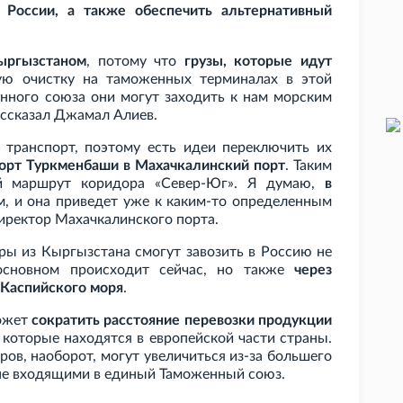
 России, а также обеспечить альтернативный
ыргызстаном
, потому что
грузы, которые идут
ую очистку на таможенных терминалах в этой
енного союза они могут заходить к нам морским
ссказал Джамал Алиев.
транспорт, поэтому есть идеи переключить их
порт Туркменбаши в Махачкалинский порт
. Таким
ий маршрут коридора «Север-Юг». Я думаю,
в
, и она приведет уже к каким-то определенным
иректор Махачкалинского порта.
ры из Кыргызстана смогут завозить в Россию не
 основном происходит сейчас, но также
через
 Каспийского моря
.
может
сократить расстояние перевозки продукции
, которые находятся в европейской части страны.
ров, наоборот, могут увеличиться из-за большего
 не входящими в единый Таможенный союз.