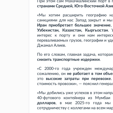
При этом сам Махачкалинский порт в
странами Средней, Юго-Восточной Ази
«Мы хотим расширить географию на
санкциями для нас Запад закрыт и мы
Иран приобретает большее значение
,
Узбекистан, Казахстан, Кыргызстан
. 
интерес к порту и они нам интерес
переваливаемых грузов, географии и у
Джамал Алиев.
По его словам, главная задача, котор
снизить транспортные издержки
.
«С 2000-го года учрежден междуна
сожалению, он
не работает в том объ
это
высокие затраты при перевозке
стоимость провозки», — пояснил генера
«Мы добились уже успехов в этом напра
40-футового контейнера из Мумбаи
долларов
, в мае 2025-го года мы
сотрудничеству с коллегами на всем ма