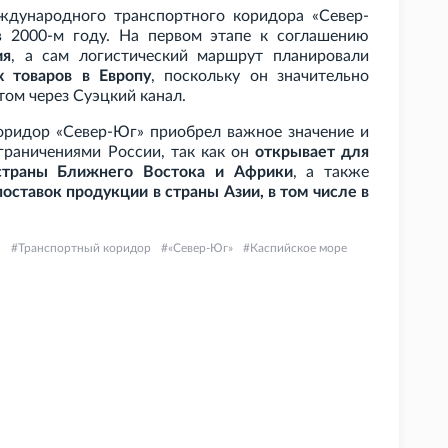
ждународного транспортного коридора «Север-
 2000-м году. На первом этапе к соглашению
ия
, а сам логистический маршрут планировали
х товаров в Европу
, поскольку он значительно
ом через Суэцкий канал.
оридор «Север-Юг» приобрел важное значение и
раничениями России, так как он
открывает для
 страны Ближнего Востока и Африки
, а также
оставок продукции в страны Азии, в том числе в
н
Транспортный коридор
«Север-Юг»
Каспийское море