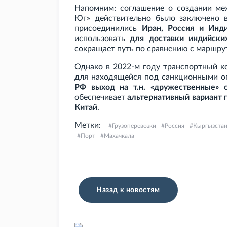
Напомним: соглашение о создании ме
Юг» действительно было заключено в
присоединились
Иран, Россия и Инд
использовать
для доставки индийски
сокращает путь по сравнению с маршрут
Однако в 2022-м году транспортный к
для находящейся под санкционными ог
РФ выход на т.н. «дружественные»
обеспечивает
альтернативный вариант п
Китай
.
Метки:
Грузоперевозки
Россия
Кыргызста
Порт
Махачкала
Назад к новостям