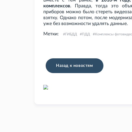
Вместе с тем ранее,
в 2016-м году
комплексов
. Правда, тогда это объ
приборов можно было стереть видеоза
взятку. Однако потом, после модерниз
уже без возможности удалять данные.
Метки:
ГИБДД
ПДД
Комплексы фотовиде
Назад к новостям