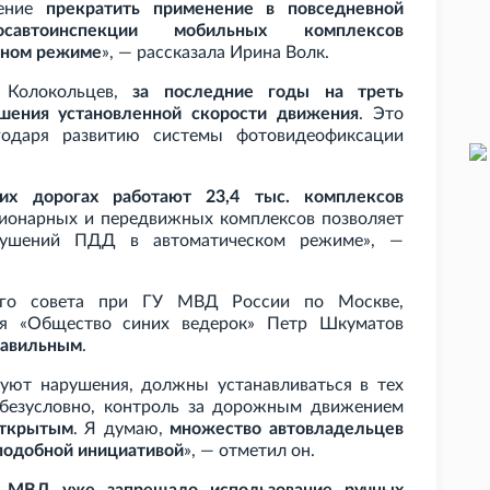
шение
прекратить применение в повседневной
осавтоинспекции мобильных комплексов
чном режиме
», — рассказала Ирина Волк.
 Колокольцев,
за последние годы на треть
ышения установленной скорости движения
. Это
одаря развитию системы фотовидеофиксации
ких дорогах работают 23,4
тыс. комплексов
ционарных и передвижных комплексов позволяет
арушений ПДД в автоматическом режиме», —
го совета при ГУ
МВД России по Москве,
ия «Общество синих ведерок» Петр Шкуматов
равильным
.
уют нарушения, должны устанавливаться в тех
, безусловно, контроль за дорожным движением
открытым
. Я думаю,
множество автовладельцев
 подобной инициативой
», — отметил он.