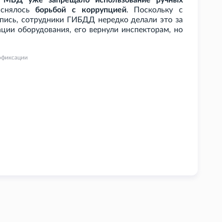
, МВД уже запрещало использование ручных
яснялось
борьбой с коррупцией
. Поскольку с
пись, сотрудники ГИБДД нередко делали это за
ации оборудования, его вернули инспекторам, но
офиксации