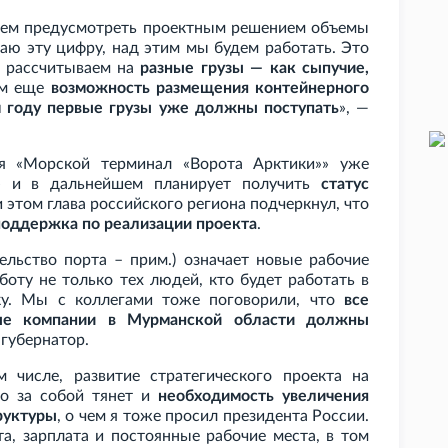
аем предусмотреть проектным решением объемы
аю эту цифру, над этим мы будем работать. Это
ы рассчитываем на
разные грузы — как сыпучие,
им еще
возможность размещения контейнерного
м году первые грузы уже должны поступать
», —
я «Морской терминал «Ворота Арктики»» уже
е
и в дальнейшем планирует получить
статус
и этом глава российского региона подчеркнул, что
поддержка по реализации проекта
.
ельство порта – прим.) означает новые рабочие
боту не только тех людей, кто будет работать в
йку. Мы с коллегами тоже поговорили, что
все
ные компании в Мурманской области должны
 губернатор.
 числе, развитие стратегического проекта на
то за собой тянет и
необходимость увеличения
руктуры
, о чем я тоже просил президента России.
та, зарплата и постоянные рабочие места, в том