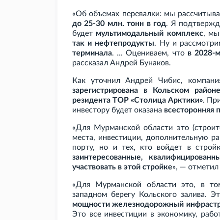
«Об объемах перевалки: мы рассчитыв
до 25-30
млн. тонн в год
. Я подтвержд
будет
мультимодальный комплекс
, м
так и нефтепродукты
. Ну и рассмотр
терминала
. ... Оцениваем, что
в 2028-
рассказал Андрей Бунаков.
Как уточнил Андрей Чибис, компани
зарегистрирована в Кольском район
резидента ТОР «Столица Арктики»
. Пр
инвестору будет оказана
всесторонняя 
«Для Мурманской области это (строит
места, инвестиции, дополнительную ра
порту, но и тех, кто войдет в стро
заинтересованные, квалифицирован
участвовать в этой стройке
», — отметил
«Для Мурманской области это, в том
западном берегу Кольского залива. Э
мощности железнодорожный инфраст
Это все инвестиции в экономику, рабо