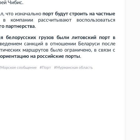
рей Чибис.
л, что изначально
порт будут строить на частные
в компании рассчитывают воспользоваться
го партнерства
.
я белорусских грузов были литовский порт в
введением санкций в отношении Беларуси после
стических маршрутов было ограничено, в связи с
еориентацию на российские порты
.
Морское сообщение
Порт
Мурманская область