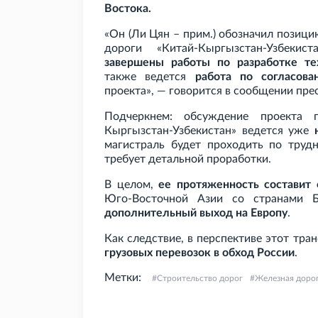
Востока.
«Он (Ли Цян – прим.) обозначил позиц
дороги «Китай-Кыргызстан-Узбеки
завершены работы по разработке те
также ведется
работа по согласов
проекта», — говорится в сообщении пре
Подчеркнем: обсуждение проекта 
Кыргызстан-Узбекистан» ведется уже
магистраль будет проходить по труд
требует детальной проработки.
В целом,
ее протяженность составит
Юго-Восточной Азии со странами 
дополнительный выход на Европу
.
Как следствие, в перспективе этот тр
грузовых перевозок в обход России
.
Метки:
Строительство дорог
Железная доро