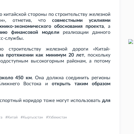
ию китайской стороны по строительству железной
стан», отметив, что
совместными усилиями
хнико-экономического обоснования проекта
, а
анию финансовой модели
реализации данного
сс-службы.
по строительству железной дороги «Китай-
на протяжении как минимум 20 лет
, поскольку
нодоступным высокогорным районам, а потому
 около 450
км
. Она должна соединить регионы
Ближнего Востока и
открыть таким образом
анспортный коридор тоже могут использовать
для
га
Китай
Кыргызстан
Узбекистан