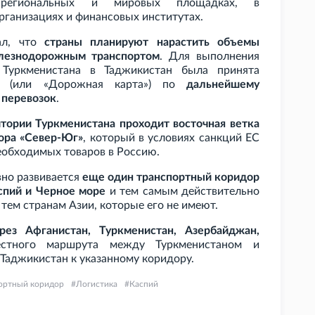
 региональных и мировых площадках, в
ганизациях и финансовых институтах.
ал, что
страны планируют нарастить объемы
лезнодорожным транспортом
. Для выполнения
 Туркменистана в Таджикистан была принята
ий (или «Дорожная карта») по
дальнейшему
 перевозок
.
итории Туркменистана проходит восточная ветка
ора «Север-Юг»
, который в условиях санкций ЕС
еобходимых товаров в Россию.
вно развивается
еще один транспортный коридор
спий и Черное море
и тем самым действительно
тем странам Азии, которые его не имеют.
рез Афганистан, Туркменистан, Азербайджан,
естного маршрута между Туркменистаном и
Таджикистан к указанному коридору.
ортный коридор
Логистика
Каспий