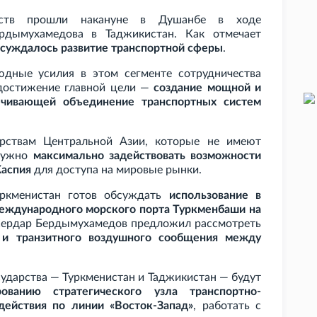
рств прошли накануне в Душанбе в ходе
ердымухамедова в Таджикистан.
Как отмечает
бсуждалось развитие транспортной сферы
.
юдные усилия в этом сегменте сотрудничества
достижение главной цели —
создание мощной и
ечивающей объединение транспортных систем
арствам Центральной Азии, которые не имеют
 нужно
максимально задействовать возможности
Каспия
для доступа на мировые рынки.
уркменистан готов обсуждать
использование в
еждународного морского порта Туркменбаши на
 Сердар Бердымухамедов предложил рассмотреть
 и транзитного воздушного сообщения между
сударства — Туркменистан и Таджикистан — будут
ованию стратегического узла транспортно-
действия по линии «Восток-Запад»
, работать с