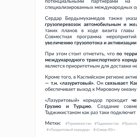
потенциальными партнерами на
специализированных международных ор
Сердар Бердымухамедов также указ
грузоперевозок автомобильным и же
таких планов в ходе визита главы
Совместная программа мероприят
увеличению грузопотока и активизации
При этом стоит отметить, что
по терр
международного транспортного корид
является приоритетным для доставки н
Кроме того, в Каспийском регионе акти
— т.н. «лазуритовый»
. Он
связывает Ка
обеспечивает выход к Мировому океану 
«Лазуритовый» коридор проходит
че
Грузию и Турцию
. Создание совм
Таджикистаном как раз таки подключит 
Метки:
Туркменистан
Таджикистан
Трансп
«Лазуритовый коридор»
«Север-Юг»