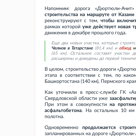
Напомним: дорога «Дюртюли-Ачит
строительства на маршруте от Казани
реконструируют с тем,
чтобы включит
рамках которой
уже действует новая т
движения в декабре прошлого года.
Еще два новых участка, которые строят
Челнов в Татарстане
(81,4
км) и
обход
не
(65
км). Остальное составят участки 
расширены и доведены до первой техниче
В целом, строительство дороги «Дюрт
этапа в соответствии с тем, по како
Башкортостана (140
км), Пермского края
Как уточнили в пресс-службе ГК
«А
Свердловской области уже
заасфальти
При этом в совокупности
на протяж
асфальтобетона
. На остальных 10
км
полотна.
Одновременно
продолжается строит
запланированных на дороге «Дюртюли-А