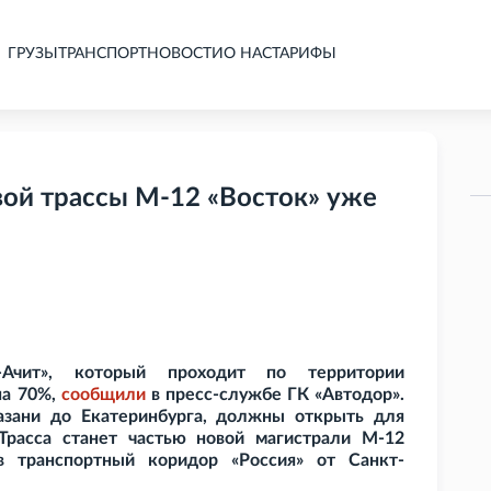
ГРУЗЫ
ТРАНСПОРТ
НОВОСТИ
О НАС
ТАРИФЫ
вой трассы М-12 «Восток» уже
Ачит», который проходит по территории
на 70%,
сообщили
в пресс-службе ГК
«Автодор».
азани до Екатеринбурга, должны открыть для
Трасса станет частью новой магистрали М-12
в транспортный коридор «Россия» от Санкт-