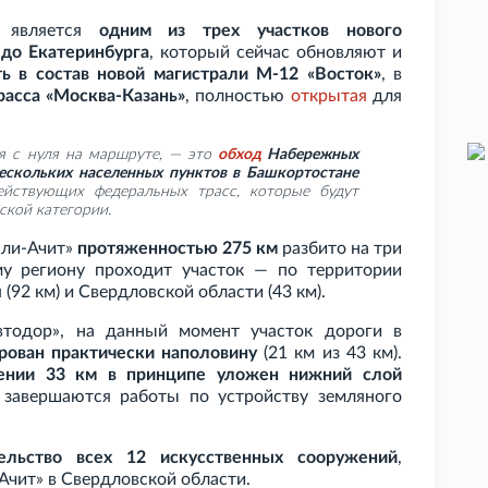
» является
одним из трех участков нового
 до Екатеринбурга
, который сейчас обновляют и
ь в состав новой магистрали М-12 «Восток»
, в
расса «Москва-Казань»
, полностью
открытая
для
ся с нуля на маршруте, — это
обход
Набережных
скольких населенных пунктов в Башкортостане
действующих федеральных трасс, которые будут
ской категории.
юли-Ачит»
протяженностью 275
км
разбито на три
му региону проходит участок — по территории
 (92
км) и Свердловской области (43
км).
втодор», на данный момент участок дороги в
рован практически наполовину
(21
км из 43
км).
ении 33
км в принципе уложен нижний слой
 завершаются работы по устройству земляного
ельство всех 12 искусственных сооружений
,
чит» в Свердловской области.