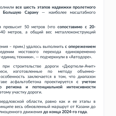
ыполнили
все шесть этапов надвижки пролетного
з Большую Сарану
— наиболее масштабного
я превысит 50
метров (что
сопоставимо с 20-
540
метров, а общий вес металлоконструкций
ения – прим.) удалось выполнить
с опережением
едении мостового перехода единовременно
 единиц техники», — подчеркнули в «Автодоре».
 при строительстве дороги «Дюртюли-Ачит»
меси, изготовленные по методу объемно-
особенность заключается в том, что диапазон
аве асфальтобетона проектируется
с учетом
го региона и потенциальной интенсивности
 этому участку дороги.
ердловской области, равно как и ее этапы в
ринципе весь обновленный маршрут от Казани до
олноценного движения
до конца 2024-го года
.