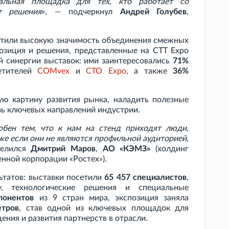
нальная площадка для тех, кто работает со
т решения
», — подчеркнул
Андрей Голубев
,
тили высокую значимость объединения смежных
озиция и решения, представленные на CTT
Expo
й синергии выставок: ими заинтересовались
71%
тителей
COMvex
и
CTO
Expo
, а также
36%
ую картину развития рынка, наладить полезные
зь ключевых направлений индустрии.
обен тем, что к нам на стенд приходят люди,
же если они не являются профильной аудиторией,
делился
Дмитрий Маров
,
АО «КЭМЗ»
(холдинг
нной корпорации «Ростех»).
ьтатов: выставки посетили
65
457 специалистов
,
у, технологические решения и специальные
понентов
из 9 стран мира, экспозиция заняла
етров
, став одной из ключевых площадок для
ния и развития партнерств в отрасли.