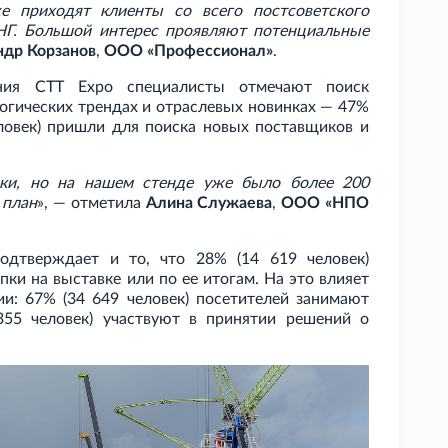
е приходят клиенты со всего постсоветского
СНГ. Большой интерес проявляют потенциальные
ндр Корзанов
,
ООО «Профессионал»
.
ния CTT
Expo специалисты отмечают поиск
огических трендах и отраслевых новинках — 47%
ловек) пришли для поиска новых поставщиков и
вки, но на нашем стенде уже было более 200
 план
», — отметила
Алина Служаева
,
ООО «НПО
подтверждает и то, что 28% (14
619 человек)
ки на выставке или по ее итогам. На это влияет
ии: 67% (34
649 человек) посетителей занимают
355 человек) участвуют в принятии решений о