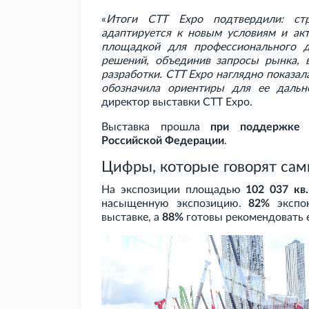
«
Итоги CTT
Expo подтвердили: стр
адаптируется к новым условиям и акт
площадкой для профессионального д
решений, объединив запросы рынка, 
разработки. CTT
Expo наглядно показал
обозначила ориентиры для ее дальн
директор выставки CTT
Expo.
Выставка прошла
при поддержке 
Российской Федерации
.
Цифры, которые говорят сам
На экспозиции площадью
102
037 кв.
насыщенную экспозицию.
82%
экспон
выставке, а
88%
готовы рекомендовать е