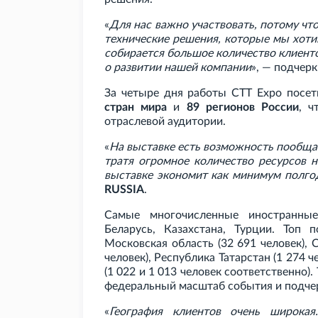
«
Для нас важно участвовать, потому ч
технические решения, которые мы хоти
собирается большое количество клиенто
о развитии нашей компании
», — подчер
За четыре дня работы CTT
Expo посе
стран мира
и
89 регионов России
, ч
отраслевой аудитории.
«
На выставке есть возможность пообщат
тратя огромное количество ресурсов н
выставке экономит как минимум полго
RUSSIA
.
Самые многочисленные иностранные
Беларусь, Казахстана, Турции. Топ 
Московская область (32
691 человек), 
человек), Республика Татарстан (1
274 ч
(1
022 и 1
013 человек соответственно).
федеральный масштаб события и подчер
«
География клиентов очень широка