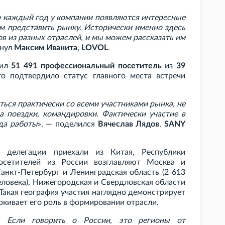
то каждый год у компании появляются интересные
м представить рынку. Исторически именно здесь
в из разных отраслей, и мы можем рассказать им
кнул
Максим Иванита
,
LOVOL
.
тил
51
491 профессиональный посетитель
из
39
то подтвердило статус главного места встречи
ься практически со всеми участниками рынка, не
а поездки, командировки. Фактически участие в
да работы
», — поделился
Вячеслав Лядов
,
SANY
 делегации приехали из Китая, Республики
посетителей из России возглавляют Москва и
Санкт-Петербург и Ленинградская область (2
613
еловека), Нижегородская и Свердловская области
 Такая география участия наглядно демонстрирует
кивает его роль в формировании отрасли.
я. Если говорить о России, это регионы от