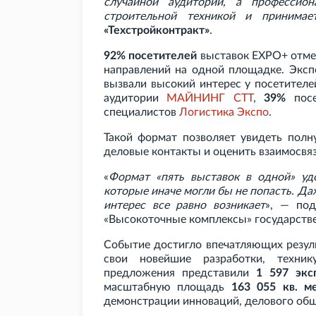
случайной аудитории, а профессио
строительной техникой и принимае
«Техстройконтракт»
.
92% посетителей
выставок EXPO+ отме
направлений на одной площадке. Эксп
вызвали высокий интерес у посетителе
аудитории
МАЙНИНГ
СТТ
,
39%
посе
специалистов
Логистика Экспо
.
Такой формат позволяет увидеть полн
деловые контакты и оценить взаимосвя
«
Формат «пять выставок в одной» уд
которые иначе могли бы не попасть. Да
интерес все равно возникает
», — по
«Высокоточные комплексы» государстве
Событие достигло впечатляющих резул
свои новейшие разработки, техник
предложения представили
1
597 экс
масштабную площадь
163
055 кв.
м
демонстрации инноваций, делового обще