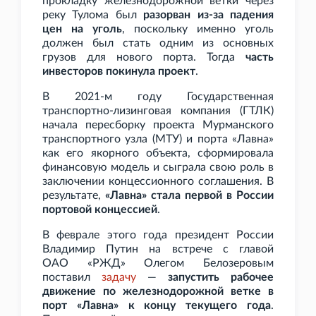
прокладку железнодорожной ветки через
реку Тулома был
разорван из-за падения
цен на уголь
, поскольку именно уголь
должен был стать одним из основных
грузов для нового порта. Тогда
часть
инвесторов покинула проект
.
В 2021-м году Государственная
транспортно-лизинговая компания (ГТЛК)
начала пересборку проекта Мурманского
транспортного узла (МТУ) и порта «Лавна»
как его якорного объекта, сформировала
финансовую модель и сыграла свою роль в
заключении концессионного соглашения. В
результате,
«Лавна» стала первой в России
портовой концессией
.
В феврале этого года президент России
Владимир Путин на встрече с главой
ОАО
«РЖД» Олегом Белозеровым
поставил
задачу
—
запустить рабочее
движение по железнодорожной ветке в
порт «Лавна» к концу текущего года
.