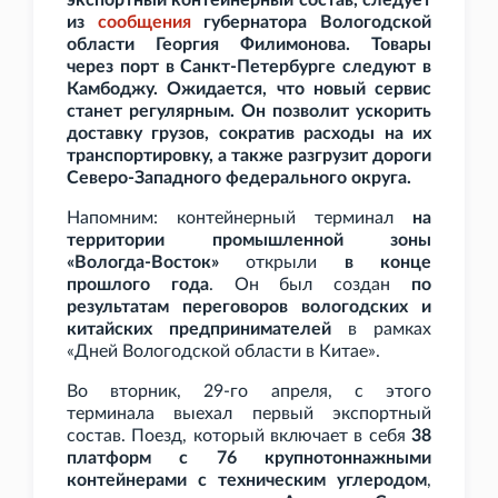
экспортный контейнерный состав, следует
из
сообщения
губернатора Вологодской
области Георгия Филимонова. Товары
через порт в Санкт-Петербурге следуют в
Камбоджу. Ожидается, что новый сервис
станет регулярным. Он позволит ускорить
доставку грузов, сократив расходы на их
транспортировку, а также разгрузит дороги
Северо-Западного федерального округа.
Напомним: контейнерный терминал
на
территории промышленной зоны
«Вологда-Восток»
открыли
в конце
прошлого года
. Он был создан
по
результатам переговоров вологодских и
китайских предпринимателей
в рамках
«Дней Вологодской области в Китае».
Во вторник, 29-го апреля, с этого
терминала выехал первый экспортный
состав. Поезд, который включает в себя
38
платформ с 76 крупнотоннажными
контейнерами с техническим углеродом
,