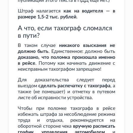
публикации этого текста в ПДД еще нет.)
Штраф налагается
как на водителя — в
размере 1,5-2
тыс. рублей
.
А что, если тахограф сломался
в пути?
В таком случае
никакого взыскания не
должно быть
. Единственное: должно быть
доказано, что поломка произошла именно
в рейсе
. Потому как начинать движение с
неисправным тахографом запрещено!
Для доказательства следует перед
выездом
сделать распечатку с тахографа
, а
также (не помешает) и отметку в путевом
листе об исправности устройства.
Чтобы при поломке тахографа в рейсе
избежать штрафа за несоблюдение режима
труда и отдыха, рекомендуется на
оборотной стороне чека
вручную расписать
график управления автомобилем
и