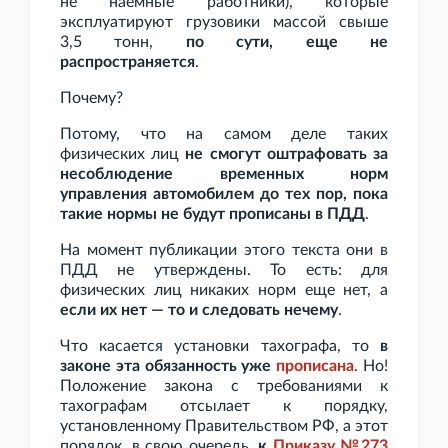
не наемные работники), которые
эксплуатируют грузовики массой свыше
3,5
тонн,
по сути, еще не
распространяется
.
Почему?
Потому, что на самом деле таких
физических лиц
не смогут оштрафовать за
несоблюдение временных норм
управления автомобилем до тех пор, пока
такие нормы не будут прописаны в ПДД
.
На момент публикации этого текста они в
ПДД не утверждены. То есть: для
физических лиц никаких норм еще нет, а
если их нет — то и следовать нечему
.
Что касается установки тахографа, то
в
законе эта обязанность уже
прописана
. Но!
Положение закона с требованиями к
тахографам отсылает к порядку,
установленному Правительством РФ, а этот
порядок, в свою очередь,
к
Приказу №273