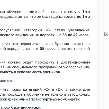
ами обучения водителей вступает в силу
с 1-го
предполагается, что он будет действовать
до 1-го
опулярной категории «B» стало
увеличение
ческого вождения на дорогах — с 38 до 42 часов
.
 с учетом первоначального обучения вождению
кой передач составит
58 часов
, с автоматической
ения можно будет проходить
в дистанционном
ования специального программного обеспечения,
емость и успеваемость учеников
.
анится.
ить права категорий «C» и «D», а также для
ть проходить обучение не только в автошколах,
ксопарках или на транспортных комбинатах
.
 и учебные программы
.