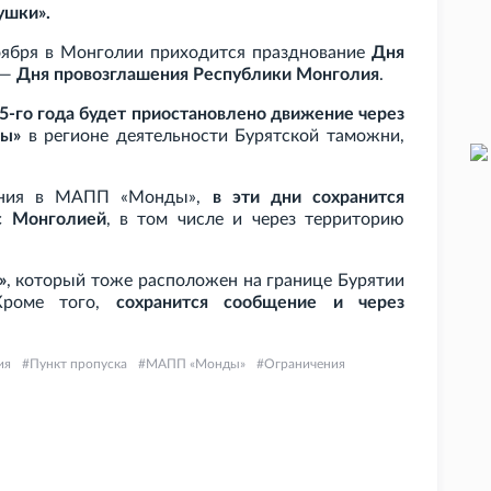
ушки».
ноября в Монголии приходится празднование
Дня
 —
Дня провозглашения Республики Монголия
.
25-го года будет приостановлено движение через
ды»
в регионе деятельности Бурятской таможни,
чения в МАПП «Монды»,
в эти дни сохранится
с Монголией
, в том числе и через территорию
»
, который тоже расположен на границе Бурятии
Кроме того,
сохранится сообщение и через
ия
Пункт пропуска
МАПП «Монды»
Ограничения