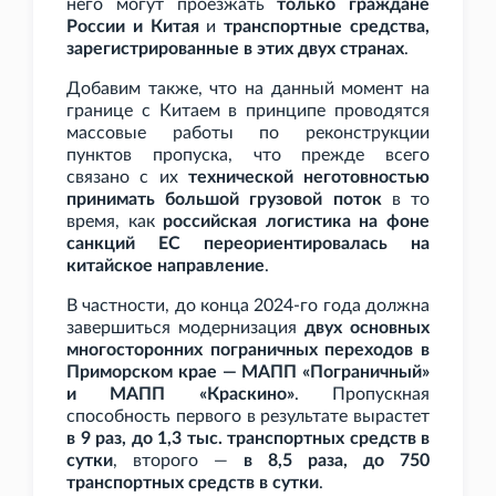
него могут проезжать
только граждане
России и Китая
и
транспортные средства,
зарегистрированные в этих двух странах
.
Добавим также, что на данный момент на
границе с Китаем в принципе проводятся
массовые работы по реконструкции
пунктов пропуска, что прежде всего
связано с их
технической неготовностью
принимать большой грузовой поток
в то
время, как
российская логистика на фоне
санкций ЕС переориентировалась на
китайское направление
.
В частности, до конца 2024-го года должна
завершиться модернизация
двух основных
многосторонних пограничных переходов в
Приморском крае — МАПП «Пограничный»
и МАПП «Краскино»
. Пропускная
способность первого в результате вырастет
в 9
раз, до 1,3
тыс. транспортных средств в
сутки
, второго —
в 8,5
раза, до 750
транспортных средств в сутки
.