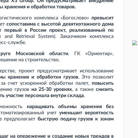
лера X5
Group. Он предусматривает внедрение
 хранения и обработки товаров.
гистического комплекса «Богослово»
превысит
дет
сопоставима с высотой девятиэтажного дома
ет
первый в России проект, реализованный по
 and Retrieval System). Заказчиком комплекса
есс-службе.
руге Московской области
. ГК
«Ориентир»,
ешение на строительство.
рстве, проект предусматривает использование
мы хранения и обработки грузов
. Это позволит
за счет ускоренной обработки палет,
повысить
щению грузов
на 25-30 уровнях
, а также
снизить
ь участие персонала внутри склада
.
озможность
наращивать объемы хранения без
втоматизированный учет
уменьшит вероятность
же предполагает
быструю подачу грузов к зонам
шаг на опережение и создание новых трендов в