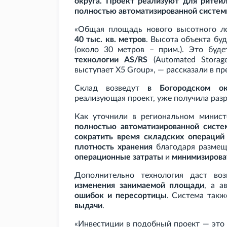
округа. Проект реализуют для ритей
полностью автоматизированной системы
«Общая площадь нового высотного ло
40
тыс. кв.
метров
. Высота объекта бу
(около 30
метров – прим.). Это буд
технологии AS/RS
(Automated Storage
выступает X5
Group», — рассказали в пр
Склад возведут
в Богородском ок
реализующая проект, уже получила разр
Как уточнили в региональном министе
полностью автоматизированной систе
сократить время складских операций
плотность хранения
благодаря разме
операционные затраты
и
минимизироват
Дополнительно технология даст в
изменения занимаемой площади
, а а
ошибок и пересортицы
. Система так
выдачи
.
«Инвестиции в подобный проект — это