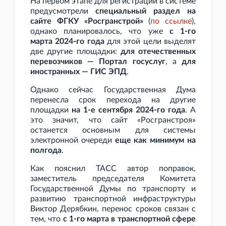
На первом этапе для регистрации в системе
предусмотрели
специальный раздел на
сайте ФГКУ «Росгранстрой»
(
по
ссылке
),
однако планировалось, что уже
с 1-го
марта 2024-го года
для этой цели выделят
две другие площадки:
для отечественных
перевозчиков — Портал госуслуг
, а
для
иностранных — ГИС
ЭПД
.
Однако сейчас Государственная Дума
перенесла срок перехода на другие
площадки
на 1-е сентября 2024-го года
. А
это значит, что сайт «Росгранстроя»
останется основным для системы
электронной очереди
еще как минимум на
полгода
.
Как пояснил ТАСС автор поправок,
заместитель председателя Комитета
Государственной Думы по транспорту и
развитию транспортной инфраструктуры
Виктор Дерябкин, перенос сроков связан с
тем, что
с 1-го марта в транспортной сфере