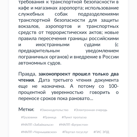
требования к транспортной безопасности в
кафе и магазинах аэропорта; использование
служебных собак подразделениями
транспортной безопасности для защиты
вокзалов, аэропортов и транспортных
средств от террористических актов; новые
правила пересечения границы российскими
и иностранными судами (с
предварительным уведомлением
пограничных органов) и внедрение в России
автономных судов.
Правда,
законопроект прошел только два
чтения
. Дата третьего чтения документа
еще не назначена. А потому со 100-
процентной уверенностью говорить о
переносе сроков пока рановато...
Метки:
Законодательство
Электронная очередь
Грузовики
Граница
Пункт пропуска
МАПП «Забайкальск»
МАПП «Бугристое»
МАПП «Чернышевское»
Портал госуслуг
ГИС ЭПД