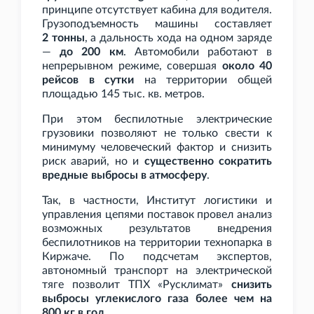
принципе отсутствует кабина для водителя.
Грузоподъемность машины составляет
2
тонны
, а дальность хода на одном заряде
—
до 200
км
. Автомобили работают в
непрерывном режиме, совершая
около 40
рейсов в сутки
на территории общей
площадью 145
тыс. кв.
метров.
При этом беспилотные электрические
грузовики позволяют не только свести к
минимуму человеческий фактор и снизить
риск аварий, но и
существенно сократить
вредные выбросы в атмосферу
.
Так, в частности, Институт логистики и
управления цепями поставок провел анализ
возможных результатов внедрения
беспилотников на территории технопарка в
Киржаче. По подсчетам экспертов,
автономный транспорт на электрической
тяге позволит ТПХ «Русклимат»
снизить
выбросы углекислого газа более чем на
800
кг
в год
.