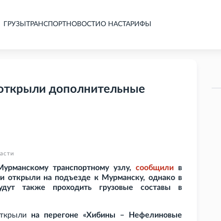
ГРУЗЫ
ТРАНСПОРТ
НОВОСТИ
О НАС
ТАРИФЫ
 открыли дополнительные
асти
урманскому транспортному узлу,
сообщили
в
и открыли на подъезде к Мурманску, однако в
удут также проходить грузовые составы в
открыли
на перегоне «Хибины – Нефелиновые