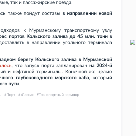
вые, так и пассажирские поезда.
есь также пойдут составы
в направлении новой
подходов к Мурманскому транспортному узлу
рес портов Кольского залива до 45
млн. тонн в
доставлять в направлении угольного терминала
падном берегу Кольского залива в Мурманской
алось
, что запуск порта запланирован
на 2024-й
ный и нефтяной терминалы. Конечной же целью
ичного глубоководного морского хаба
, который
ого пути
.
ь
Порт
«Лавна»
Транспортный коридор