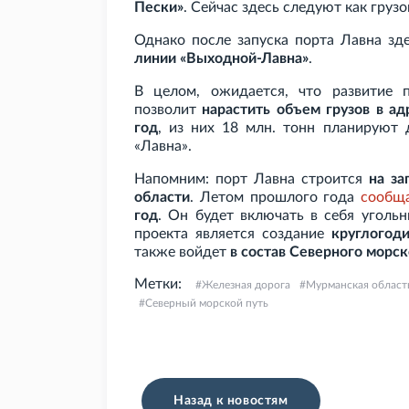
Пески»
. Сейчас здесь следуют как грузо
Однако после запуска порта Лавна зд
линии «Выходной-Лавна»
.
В целом, ожидается, что развитие 
позволит
нарастить объем грузов в ад
год
, из них 18
млн. тонн планируют 
«Лавна».
Напомним: порт Лавна строится
на за
области
. Летом прошлого года
сообщ
год
. Он будет включать в себя уголь
проекта является создание
круглогод
также войдет
в состав Северного морск
Метки:
Железная дорога
Мурманская област
Северный морской путь
Назад к новостям