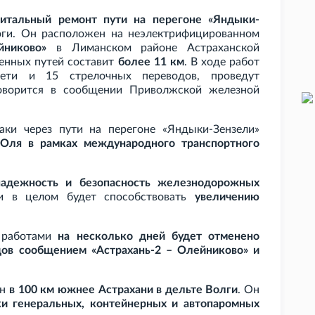
питальный ремонт пути на перегоне «Яндыки-
ги. Он расположен на неэлектрифицированном
йниково»
в Лиманском районе Астраханской
енных путей составит
более 11
км
. В ходе работ
лети и 15 стрелочных переводов, проведут
говорится в сообщении Приволжской железной
аки через пути на перегоне «Яндыки-Зензели»
 Оля в рамках международного транспортного
надежность и безопасность железнодорожных
 в целом будет способствовать
увеличению
и работами
на несколько дней будет отменено
дов сообщением «Астрахань-2 – Олейниково» и
ен
в 100
км южнее Астрахани в дельте Волги
. Он
ки генеральных, контейнерных и автопаромных