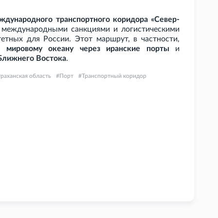
еждународного транспортного коридора «Север-
и международными санкциями и логистическими
етных для России. Этот маршрут, в частности,
 мировому океану через иранские порты
и
 Ближнего Востока
.
раханская область
Порт
Транспортный коридор