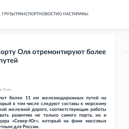
ГРУЗЫ
ТРАНСПОРТ
НОВОСТИ
О НАС
ТАРИФЫ
порту Оля отремонтируют более
путей
а Оля»
уют более 11
км железнодорожных путей на
торый в том числе следуют составы к морскому
кой железной дороге, соответствующие работы
вать развитию не только самого порта, но и
дора «Север-Юг», который на фоне массовых
тным для России.