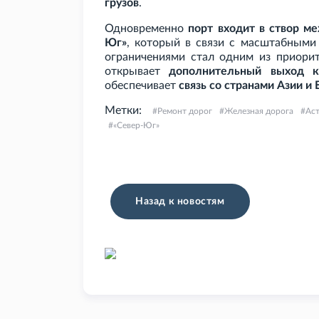
грузов
.
Одновременно
порт входит в створ м
Юг»
, который в связи с масштабным
ограничениями стал одним из приорит
открывает
дополнительный выход к
обеспечивает
связь со странами Азии и
Метки:
Ремонт дорог
Железная дорога
Аст
«Север-Юг»
Назад к новостям