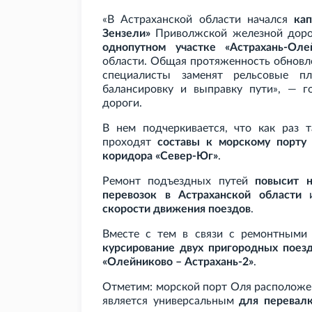
«В Астраханской области начался
ка
Зензели»
Приволжской железной доро
однопутном участке «Астрахань-Оле
области. Общая протяженность обновл
специалисты заменят рельсовые п
балансировку и выправку пути», — 
дороги.
В нем подчеркивается, что как раз т
проходят
составы к морскому порту
коридора «Север-Юг»
.
Ремонт подъездных путей
повысит 
перевозок в Астраханской области
и
скорости движения поездов
.
Вместе с тем в связи с ремонтным
курсирование двух пригородных поез
«Олейниково – Астрахань-2»
.
Отметим: морской порт Оля располож
является универсальным
для перевал