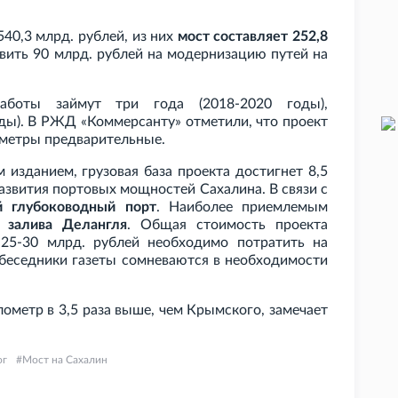
40,3 млрд. рублей, из них
мост составляет 252,8
вить 90 млрд. рублей на модернизацию путей на
работы займут три года (2018-2020 годы),
оды). В РЖД «Коммерсанту» отметили, что проект
аметры предварительные.
 изданием, грузовая база проекта достигнет 8,5
развития портовых мощностей Сахалина. В связи с
й глубоководный порт
. Наиболее приемлемым
 залива Делангля
. Общая стоимость проекта
 25-30 млрд. рублей необходимо потратить на
обеседники газеты сомневаются в необходимости
лометр в 3,5 раза выше, чем Крымского, замечает
ог
Мост на Сахалин