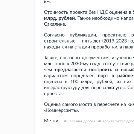
км.
Стоимость проекта без НДС оценена в 5
млрд. рублей
. Также необходимо напра
Сахалине.
Согласно публикации, проектные 
строительные — пять лет (2019-2023 г
находится на стадии проработки, а пар
Также, согласно документам, изученным
млн. тонн к 2030-му году в отсутствие 
чем
предлагается построить и новы
вариантом определен
порт в районе
оценена в 100 млрд. рублей, из них
инфраструктуру для перевалки угля. С
проекта.
Оценка самого моста в пересчете на ки
«Коммерсантъ».
Метки:
Железная дорога
Строительство дор