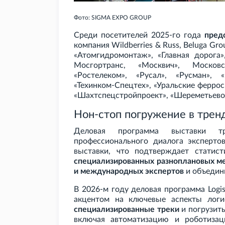
Фото: SIGMA EXPO GROUP
Среди посетителей 2025-го года
пред
компания Wildberries
&
Russ, Beluga Gro
«Атомгидромонтаж», «Главная дорога»
Мосгортранс, «Москвич», Москов
«Ростелеком», «Русал», «Русман», 
«Техинком-Спецтех», «Уральские феррос
«Шахтспецстройпроект», «Шереметьево
Нон-стоп погружение в трен
Деловая программа выставки тр
профессионального диалога эксперто
выставки, что подтверждает статис
специализированных разноплановых м
и международных экспертов
и объеди
В 2026-м году деловая программа Logis
акцентом на ключевые аспекты логис
специализированные треки
и погрузить
включая автоматизацию и роботиза