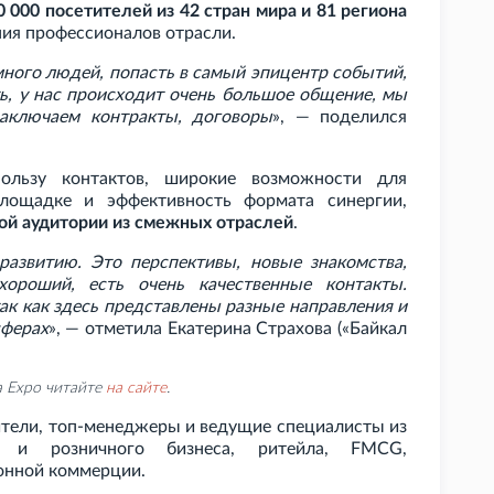
0
000 посетителей из 42 стран мира и 81 региона
ния профессионалов отрасли.
 много людей, попасть в самый эпицентр событий,
ть, у нас происходит очень большое общение, мы
аключаем контракты, договоры
», — поделился
пользу контактов, широкие возможности для
лощадке и эффективность формата синергии,
ой аудитории из смежных отраслей
.
развитию. Это перспективы, новые знакомства,
хороший, есть очень качественные контакты.
ак как здесь представлены разные направления и
сферах
», — отметила Екатерина Страхова («Байкал
a Expo читайте
на
сайте
.
тели, топ-менеджеры и ведущие специалисты из
ого и розничного бизнеса, ритейла, FMCG,
онной коммерции.