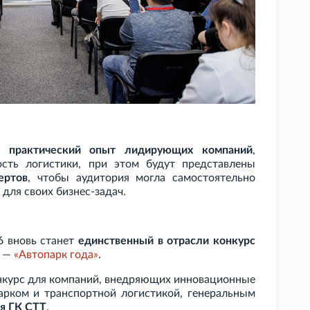
на
практический опыт лидирующих компаний
,
ть логистики, при этом будут представлены
ертов
, чтобы аудитория могла самостоятельно
для своих бизнес-задач.
6 вновь станет
единственный в отрасли конкурс
—
«Автопарк года»
.
курс для компаний, внедряющих инновационные
арком и транспортной логистикой, генеральным
я ГК
СТТ
.