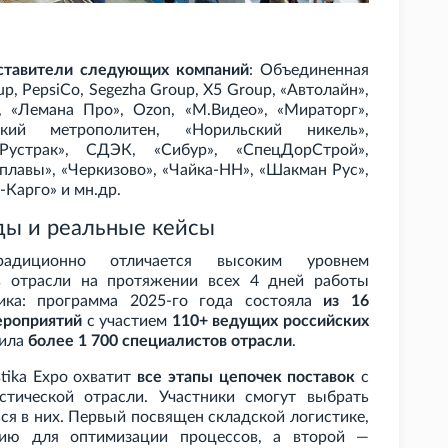
ставители следующих компаний
: Объединенная
up, PepsiCo, Segezha Group, X5
Group, «Автолайн»,
, «Лемана Про», Ozon, «М.Видео», «Мираторг»,
ский метрополитен, «Норильский никель»,
«Рустрак», СДЭК, «Сибур», «СпецДорСтрой»,
плавы», «Черкизово», «Чайка-НН», «Шакман Рус»,
-Карго» и
мн.др.
ды и реальные кейсы
адиционно отличается высоким уровнем
в отрасли на протяжении всех 4 дней работы
тика: программа 2025-го года состояла
из 16
ероприятий
с участием
110+ ведущих российских
нила
более 1
700 специалистов отрасли
.
tika Expo охватит
все этапы цепочек поставок
с
тической отрасли. Участники смогут выбрать
ся в них. Первый посвящен складской логистике,
цию для оптимизации процессов, а второй —