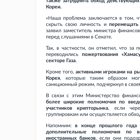
также затруднить обход действующих
Кореи.
«Наша проблема заключается в том, ч
скрыть свою личность и
перемещать
заявил заместитель министра финансо
перед слушаниями в Сенате.
Так, в частности, он отметил, что за
переводились
пожертвования «Хамас
секторе Газа
.
Кроме того,
активными игроками на р
Корея
, которые таким образом мо
санкционный режим, подчеркнул в свое
В связи с этим Министерство финанс
более широкие полномочия по введ
участников крипторынка
, если чере
группировкам или осуществляется обхо
Напомним:
в конце прошлого года
дополнительные полномочия по в
иностранных банков
, если они подоз