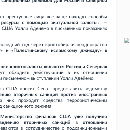
 санкционных режимов для России и Северной
то преступные лица все чаще находят способы
 ресурсы с помощью виртуальной валюты
», —
в США Уолли Адейемо в письменных показаниях
 последний год через криптобиржи неоднократно
у» и «Палестинскому исламскому джихаду» в
ынке криптовалюты являются Россия и Северная
гут обходить действующий в их отношении
м письменном выступлении Уолли Адейемо.
ов США просит Сенат предоставить ведомству
ению вторичных санкций против иностранных
з них проходят средства террористическим
д санкционного режима.
 Министерство финансов США уже получило
ведению вторичных санкций в отношении
реваются в сотрудничестве с подсанкционными