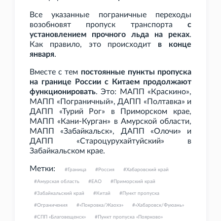
Все указанные пограничные переходы
возобновят пропуск транспорта
с
установлением прочного льда на реках
.
Как правило, это происходит
в конце
января
.
Вместе с тем
постоянные пункты пропуска
на границе России с Китаем продолжают
функционировать
. Это: МАПП «Краскино»,
МАПП «Пограничный», ДАПП «Полтавка» и
ДАПП «Турий Рог» в Приморском крае,
МАПП «Кани-Курган» в Амурской области,
МАПП «Забайкальск», ДАПП «Олочи» и
ДАПП «Староцурухайтуйский» в
Забайкальском крае.
Метки:
Граница
Россия
Хабаровский край
Амурская область
ЕАО
Приморский край
Забайкальский край
Китай
Пункт пропуска
Ограничения
«Покровка/Жаохэ»
«Хабаровск/Фуюань»
СПП «Благовещенск»
Пункт пропуска «Поярково»