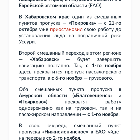
Еврейской автомной области
(ЕАО).
В Хабаровском крае
один из смешанных
пунктов пропуска —
«Покровка»
—
с 21-го
октября
уже
приостановил
свою работу до
установления льда на пограничной реке
Уссури.
Второй смешанный переход в этом регионе
—
«Хабаровск»
— будет завершать
навигацию поэтапно. Так,
с 1-го ноября
здесь прекратится пропуск пассажирского
транспорта, а
с 6-го ноября
— грузового.
Оба смешанных пункта пропуска
в
Амурской области
(
«Благовещенск»
и
«Поярково»
) прекратят работу
одновременно как на грузовом, так и на
пасажирском направлении —
с 1-го ноября
.
В свою очередь, смешанный пункт
пропуска
«Нижнеленинское» в ЕАО
уйдет
на перерыв
со 2-го ноября
.