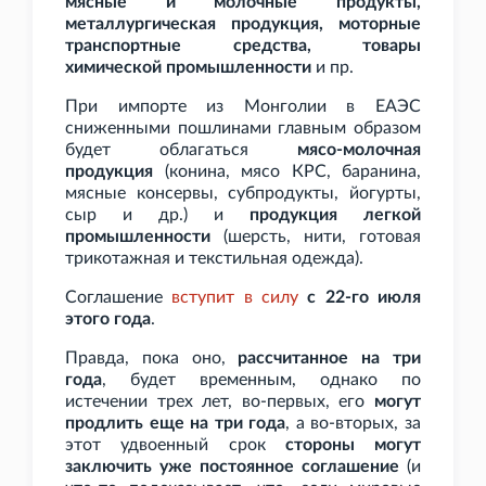
мясные и молочные продукты,
металлургическая продукция, моторные
транспортные средства, товары
химической промышленности
и
пр.
При импорте из Монголии в ЕАЭС
сниженными пошлинами главным образом
будет облагаться
мясо-молочная
продукция
(конина, мясо КРС, баранина,
мясные консервы, субпродукты, йогурты,
сыр и
др.) и
продукция легкой
промышленности
(шерсть, нити, готовая
трикотажная и текстильная одежда).
Соглашение
вступит в силу
с 22-го июля
этого года
.
Правда, пока оно,
рассчитанное на три
года
, будет временным, однако по
истечении трех лет, во-первых, его
могут
продлить еще на три года
, а во-вторых, за
этот удвоенный срок
стороны могут
заключить уже постоянное соглашение
(и