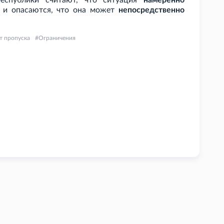
республики считают, что ситуация
намеренно
, и опасаются, что она может
непосредственно
т пропуска
Ограничения