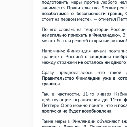
подготовить меры против любого неле
занимается Правительство. Легких реше
позаботимся о безопасности границ
стоит на первом месте», — отметил Пет
По его словам, на территории России
нелегально приехать в Финляндию
». В
может быть и речи об открытии автомо
Напомним: Финляндия начала поэтап
границе с Россией
с середины ноябр
между странами
не осталось ни одног
Сразу предполагалось, что такой 
Правительство Финляндии уже в кото
границы
.
Так, в частности, 11-го января Каб
действующие ограничения
до 11-го ф
Петтери Орпо можно понять, что и
пос
пропуска не будет возобновлена
.
Такие меры в Финляндии объясняют
зн