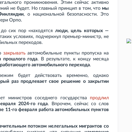
гального проникновения. Этим сейчас активно
ний не будет. Но главный принцип в том, что
мы
 Финляндии
, о национальной безопасности. Это
тери Орпо.
 до сих пор «находятся
люди, цель которых —
 таких условиях, подчеркнул премьер-министр, не
бильных переходов.
но
закрывать
автомобильные пункты пропуска на
я прошлого года
. В результате, к концу месяца
о работающего автомобильного перехода
.
режим будет действовать временно, однако
рый раз продлевает свое решение о закрытии
инет министров соседнего государства
продлил
евраля 2024-го года
. Впрочем, сейчас со слов
ле 11-го февраля работа автомобильных пунктов
ачительным потоком нелегальных мигрантов со