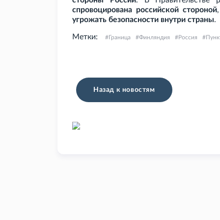
стороны России
. В Правительстве 
спровоцирована российской стороной
угрожать безопасности внутри страны
.
Метки:
Граница
Финляндия
Россия
Пунк
Назад к новостям