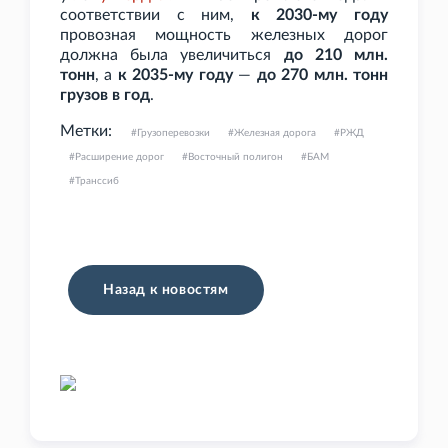
соответствии с ним,
к 2030-му году
провозная мощность железных дорог
должна была увеличиться
до 210
млн.
тонн
, а
к 2035-му году
—
до 270
млн. тонн
грузов в год
.
Метки:
Грузоперевозки
Железная дорога
РЖД
Расширение дорог
Восточный полигон
БАМ
Транссиб
Назад к новостям