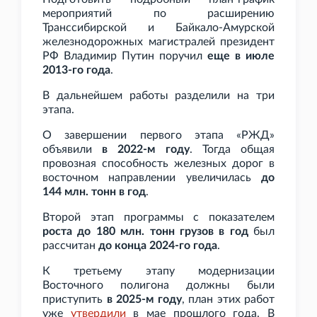
мероприятий по расширению
Транссибирской и Байкало-Амурской
железнодорожных магистралей президент
РФ Владимир Путин поручил
еще в июле
2013-го года
.
В дальнейшем работы разделили на три
этапа.
О завершении первого этапа «РЖД»
объявили
в 2022-м году
. Тогда об
щая
провозная способность железных дорог в
восточном направлении увеличилась
до
144
млн. тонн в год
.
Второй этап программы с показателем
роста до 180
млн. тонн грузов в год
был
рассчитан
до конца 2024-го года
.
К третьему этапу модернизации
Восточного полигона должны были
приступить
в 2025-м году
, план этих работ
уже
утвердили
в мае прошлого года. В