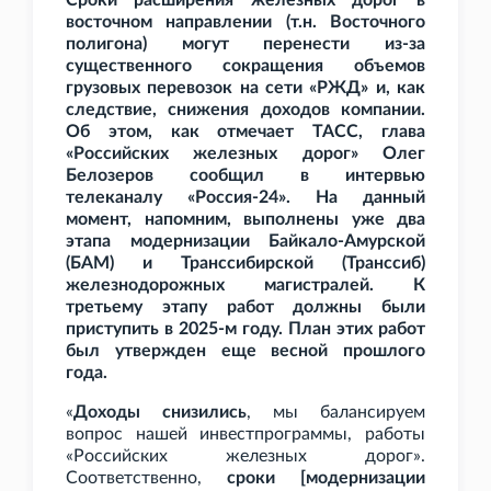
Сроки расширения железных дорог в
восточном направлении (т.н. Восточного
полигона) могут перенести из-за
существенного сокращения объемов
грузовых перевозок на сети «РЖД» и, как
следствие, снижения доходов компании.
Об этом, как отмечает ТАСС, глава
«Российских железных дорог» Олег
Белозеров сообщил в интервью
телеканалу «Россия-24». На данный
момент, напомним, выполнены уже два
этапа модернизации Байкало-Амурской
(БАМ) и Транссибирской (Транссиб)
железнодорожных магистралей. К
третьему этапу работ должны были
приступить в 2025-м году. План этих работ
был утвержден еще весной прошлого
года.
«
Доходы снизились
, мы балансируем
вопрос нашей инвестпрограммы, работы
«Российских железных дорог».
Соответственно,
сроки [модернизации