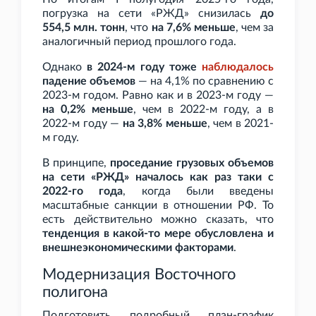
погрузка на сети «РЖД» снизилась
до
554,5
млн. тонн
, что
на 7,6% меньше
, чем за
аналогичный период прошлого года.
Однако
в 2024-м году тоже
наблюдалось
падение объемов
— на 4,1% по сравнению с
2023-м годом. Равно как и в 2023-м году —
на 0,2% меньше
, чем в 2022-м году, а в
2022-м году —
на 3,8% меньше
, чем в 2021-
м году.
В принципе,
проседание грузовых объемов
на сети «РЖД» началось как раз таки с
2022-го года
, когда были введены
масштабные санкции в отношении РФ. То
есть действительно можно сказать, что
тенденция в какой-то мере обусловлена и
внешнеэкономическими факторами
.
Модернизация Восточного
полигона
Подготовить подробный план-график