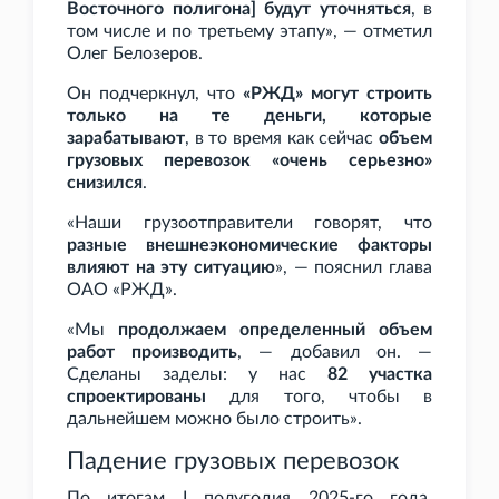
Восточного полигона] будут уточняться
, в
том числе и по третьему этапу», — отметил
Олег Белозеров.
Он подчеркнул, что
«РЖД» могут строить
только на те деньги, которые
зарабатывают
, в то время как сейчас
объем
грузовых перевозок «очень серьезно»
снизился
.
«Наши грузоотправители говорят, что
разные внешнеэкономические факторы
влияют на эту ситуацию
», — пояснил глава
ОАО
«РЖД».
«Мы
продолжаем определенный объем
работ производить
, — добавил он. —
Сделаны заделы: у нас
82 участка
спроектированы
для того, чтобы в
дальнейшем можно было строить».
Падение грузовых перевозок
По итогам I
полугодия 2025-го года,