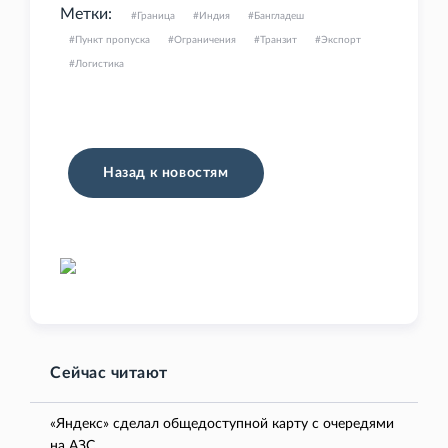
Метки:
Граница
Индия
Бангладеш
Пункт пропуска
Ограничения
Транзит
Экспорт
Логистика
Назад к новостям
Сейчас читают
«Яндекс» сделал общедоступной карту с очередями
на АЗС