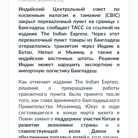
commons.wikimedia.org
Индийский Центральный совет по
косвенным налогам и таможне (CBIC)
закрыл перевалочный пункт на границе с
Бангладеш, сообщает ТАСС со ссылкой на
издание The Indian Express. Через этот
перевалочный пункт товары из Бангладеш
отправлялись транзитом через Индию в
Бутан, Непал и Мьянму, а также в
индийские восточные штаты. Решение
Индии может нарушить экспортную и
импортную логистику Бангладеш.
Как отмечает издание The Indian Express,
решение о прекращении работы
транзитного пункта было принято после
того, как глава временного бангладешского
Правительства Мухаммад Юнус в ходе
состоявшегося в конце марта визита в
Пекин заявил о
поддержке участия Китая в
развитии экономики страны
и о
главенствующей роли Дакки в
обеспечении торговых путей
в этот регион,