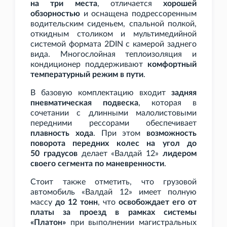
на три места
, отличается
хорошей
обзорностью
и оснащена подрессоренным
водительским сиденьем, спальной полкой,
откидным столиком и мультимедийной
системой формата 2DIN с камерой заднего
вида. Многослойная теплоизоляция и
кондиционер поддерживают
комфортный
температурный режим в пути
.
В базовую комплектацию входит
задняя
пневматическая подвеска
, которая в
сочетании с длинными малолистовыми
передними рессорами обеспечивает
плавность хода
. При этом
возможность
поворота передних колес на угол до
50
градусов
делает «Валдай 12»
лидером
своего сегмента по маневренности
.
Стоит также отметить, что грузовой
автомобиль «Валдай
12» имеет полную
массу
до 12
тонн
, что
освобождает его от
платы за проезд в рамках системы
«Платон»
при выполнении магистральных