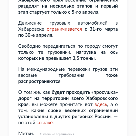
Хабаровского края весенние ограничения
разделят на несколько этапов и первый
этап стартует только с 5-го апреля.
Движение грузовых автомобилей в
Хабаровске
ограничивается
с 31-го марта
по 30-е апреля
.
Свободно передвигаться по городу смогут
только те грузовики,
нагрузка на ось
которых не превышает 3,5
тонны
.
На международные перевозки грузов эти
весовые требования
тоже
распространяются
.
О том же,
как будет проходить «просушка»
дорог на территории всего Хабаровского
края
, вы можете прочитать вот
здесь
, а о
том,
какие сроки весенних ограничений
установлены в других регионах России
, —
по этой
ссылке
.
Метки:
Весенние ограничения