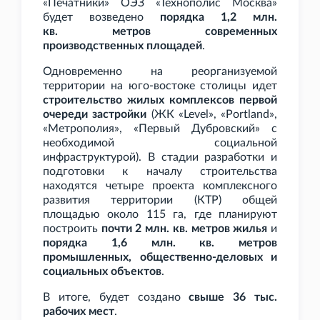
«Печатники» ОЭЗ «Технополис Москва»
будет возведено
порядка 1,2
млн.
кв.
метров современных
производственных площадей
.
Одновременно на реорганизуемой
территории на юго-востоке столицы идет
строительство жилых комплексов первой
очереди застройки
(ЖК «Level», «Portland»,
«Метрополия», «Первый Дубровский» с
необходимой социальной
инфраструктурой). В стадии разработки и
подготовки к началу строительства
находятся четыре проекта комплексного
развития территории (КТР) общей
площадью около 115
га, где планируют
построить
почти 2
млн. кв.
метров жилья
и
порядка 1,6
млн. кв.
метров
промышленных, общественно-деловых и
социальных объектов
.
В итоге, будет создано
свыше 36
тыс.
рабочих мест
.