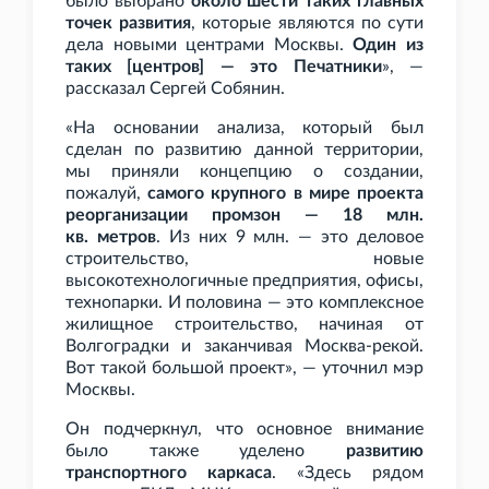
было выбрано
около шести таких главных
точек развития
, которые являются по сути
дела новыми центрами Москвы.
Один из
таких [центров] — это Печатники
», —
рассказал Сергей Собянин.
«На основании анализа, который был
сделан по развитию данной территории,
мы приняли концепцию о создании,
пожалуй,
самого крупного в мире проекта
реорганизации промзон — 18
млн.
кв.
метров
. Из них 9
млн. — это деловое
строительство, новые
высокотехнологичные предприятия, офисы,
технопарки. И половина — это комплексное
жилищное строительство, начиная от
Волгоградки и заканчивая Москва-рекой.
Вот такой большой проект», — уточнил мэр
Москвы.
Он подчеркнул, что основное внимание
было также уделено
развитию
транспортного каркаса
. «Здесь рядом