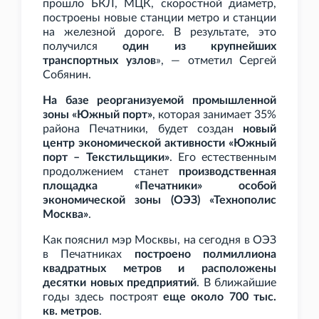
прошло БКЛ, МЦК, скоростной диаметр,
построены новые станции метро и станции
на железной дороге. В результате, это
получился
один из крупнейших
транспортных узлов
», — отметил Сергей
Собянин.
На базе реорганизуемой промышленной
зоны «Южный порт»
, которая занимает 35%
района Печатники, будет создан
новый
центр экономической активности «Южный
порт – Текстильщики»
. Его естественным
продолжением станет
производственная
площадка «Печатники» особой
экономической зоны (ОЭЗ) «Технополис
Москва»
.
Как пояснил мэр Москвы, на сегодня в ОЭЗ
в Печатниках
построено полмиллиона
квадратных метров и расположены
десятки новых предприятий
. В ближайшие
годы здесь построят
еще около 700
тыс.
кв.
метров
.