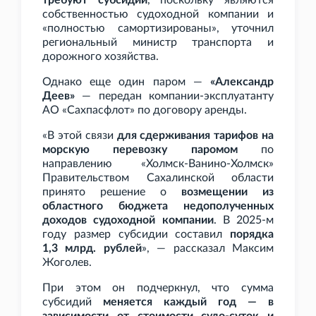
требуют субсидий
, поскольку являются
собственностью судоходной компании и
«полностью самортизированы», уточнил
региональный министр транспорта и
дорожного хозяйства.
Однако еще один паром —
«Александр
Деев»
— передан компании-эксплуатанту
АО «Сахпасфлот» по договору аренды.
«В этой связи
для сдерживания тарифов на
морскую перевозку паромом
по
направлению «Холмск-Ванино-Холмск»
Правительством Сахалинской области
принято решение о
возмещении из
областного бюджета недополученных
доходов судоходной компании
. В 2025-м
году размер субсидии составил
порядка
1,3
млрд. рублей
», — рассказал Максим
Жоголев.
При этом он подчеркнул, что сумма
субсидий
меняется каждый год — в