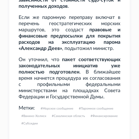
зависимости от стоимости судо-суток и
полученных доходов
.
Если же паромную переправу включат в
перечень геостратегических морских
маршрутов, это создаст
правовые и
финансовые предпосылки для покрытия
расходов на эксплуатацию парома
«Александр Деев»
, подытожил министр.
Он уточнил, что
пакет соответствующих
законодательных инициатив уже
полностью подготовлен
. В ближайшее
время начнется процедура их согласования
с профильными федеральными
министерствами на площадках Совета
Федерации и Государственной Думы.
Метки:
Морское сообщение
Паромное сообщение
Ванино-Холмск
Сахалинская область
Финансирование
Субсидии