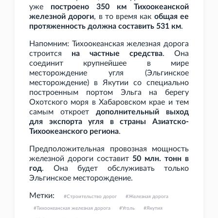
уже
построено 350
км Тихоокеанской
железной дороги
, в то время как
общая ее
протяженность должна составить 531
км
.
Напомним: Тихоокеанская железная дорога
строится
на частные средства
. Она
соединит крупнейшее в мире
месторождение угля (Эльгинское
месторождение) в Якутии со специально
построенным портом Эльга на берегу
Охотского моря в Хабаровском крае и тем
самым откроет
дополнительный выход
для экспорта угля в страны Азиатско-
Тихоокеанского региона
.
Предположительная провозная мощность
железной дороги составит
50
млн. тонн в
год
. Она будет обслуживать только
Эльгинское месторождение.
Метки:
Строительство дорог
Железная дорога
Тихоокеанская железная дорога
Уголь
Якутия