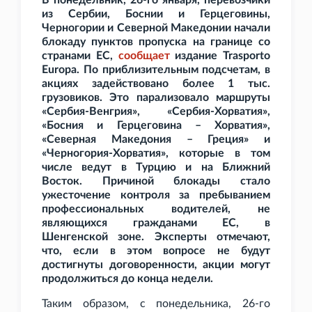
В понедельник, 26-го января, перевозчики
из Сербии, Боснии и Герцеговины,
Черногории и Северной Македонии начали
блокаду пунктов пропуска на границе со
странами ЕС,
сообщает
издание Trasporto
Europa. По приблизительным подсчетам, в
акциях задействовано более 1
тыс.
грузовиков. Это парализовало маршруты
«Сербия-Венгрия», «Сербия-Хорватия»,
«Босния и Герцеговина – Хорватия»,
«Северная Македония – Греция» и
«Черногория-Хорватия», которые в том
числе ведут в Турцию и на Ближний
Восток. Причиной блокады стало
ужесточение контроля за пребыванием
профессиональных водителей, не
являющихся гражданами ЕС, в
Шенгенской зоне. Эксперты отмечают,
что, если в этом вопросе не будут
достигнуты договоренности, акции могут
продолжиться до конца недели.
Таким образом, с понедельника, 26-го