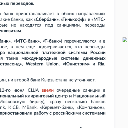
жных переводов.
о банк приостанавливает в обоих направлениях
акие банки, как
«Сбербанк», «Тинькофф» и «МТС-
рые не находятся под санкциями, переводы
еквизитам
.
анк», «МТС-банк», «Т-банк»
) перечисляются и в
нное, в нем еще подчеркивается, что переводы
ора национальной платежной системы России
мя такие
международные системы денежных
страсенд», Western Union, «Юнистрим» и Ria,
дин, ни второй банк Кырзыстана не уточняют.
с 12-го июня США
ввели
очередные санкции в
циональный клиринговый центр и Национальный
осковскую биржу), сразу несколько банков
nk, KICB, MBank, «Керемет-банк», «Компаньон»,
приостановили работу с российскими системами