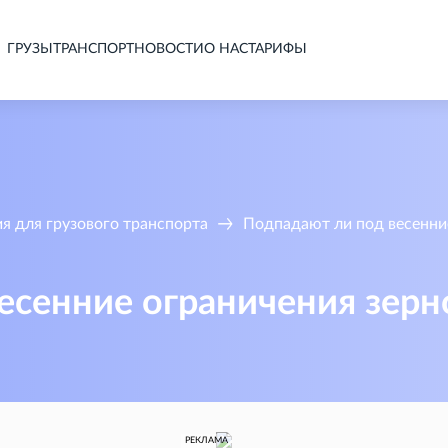
ГРУЗЫ
ТРАНСПОРТ
НОВОСТИ
О НАС
ТАРИФЫ
я для грузового транспорта
Подпадают ли под весенни
есенние ограничения зерн
РЕКЛАМА