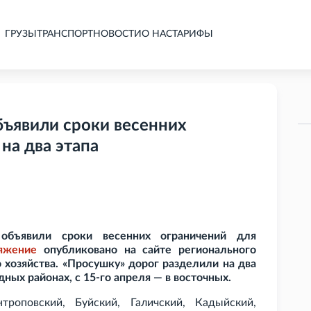
ГРУЗЫ
ТРАНСПОРТ
НОВОСТИ
О НАС
ТАРИФЫ
бъявили сроки весенних
на два этапа
объявили сроки весенних ограничений для
яжение
опубликовано на сайте регионального
 хозяйства. «Просушку» дорог разделили на два
адных районах, с 15-го апреля — в восточных.
роповский, Буйский, Галичский, Кадыйский,