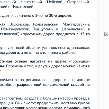
рьевский, Нерехтский, Нейский, Островский,
ский и Чухломский.
будет ограничено
с 1-го по 30-е апреля
.
нах
(Вохомский, Кологривский, Мантуровский,
 Поназыревский, Пыщугский и Шарьинский), а
галичский) «просушка» дорог продлится
с 15-го
ры для всей области установлены одинаковые.
тва дороги
, а не от того или иного района.
стимая осевая нагрузка
на время «просушки»
ны
. Перечень и тех, и других дорог можно найти в
е
.
окумента, на региональные дороги в принципе
втомобили
разрешенной максимальной массой не
 транспортных средств с большей массой проезд в
прещен. Они смогут продолжить доставку грузов
и
при условии компенсации вреда, причиненного