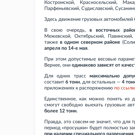
Костромской, Красносельский, Мака
Парфеньевский, Судиславский, Сусанин
Здесь движение грузовых автомобилей 
В свою очередь,
в восточных райо
Межевской, Октябрьский, Павинский,
также
в одном северном районе
(Соли
апреля по 14-е мая
.
При этом допустимые весовые парамет
Вернее, они
одинаково зависят от качес
Для одних трасс
максимально допу
составит
6
тонн
, для остальных —
4
тон
приложениях к распоряжению
по
ссылк
Единственное, как можно понять из д
смогут свободно выехать грузовые а
более 12
тонн
.
Правда, это совсем не значит, что для
период «просушки» будет полностью за
при наличии специального разрешения