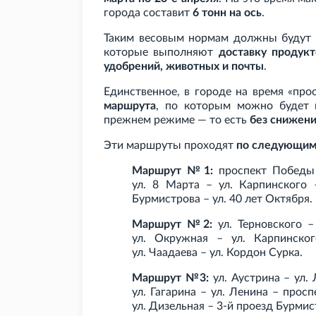
города составит
6
тонн на ось
.
Таким весовым нормам должны будут с
которые выполняют
доставку продукт
удобрений, животных и почты
.
Единственное, в городе на время «про
маршрута
, по которым можно будет 
прежнем режиме — то есть
без снижени
Эти маршруты проходят
по следующим 
Маршрут №1:
проспект Победы 
ул.
8
Марта – ул.
Карпинского 
Бурмистрова – ул.
40
лет Октября.
Маршрут №2:
ул.
Терновского –
ул.
Окружная – ул.
Карпинско
ул.
Чаадаева – ул.
Кордон Сурка.
Маршрут №3:
ул.
Аустрина – ул.
ул.
Гагарина – ул.
Ленина – просп
ул.
Дизельная – 3-й проезд Бурмист