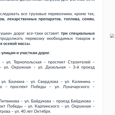
ледовать все грузовые перевозчики, кроме тех,
ов, лекарственных препаратов, топлива, семян,
сушки» дорог все-таки оставят
три специальных
продолжать перевозку необходимых товаров в
я осевой массы
.
улицам и участкам дорог
.
– ул.
Тернопольская – проспект Строителей –
– ул.
Окружная – ул.
Дизельная – 3-й проезд
 ул.
Баумана – ул.
Свердлова – ул.
Калинина –
го – проспект Победы – ул.
Луначарского –
Литвинова – ул.
Байдукова – проезд Байдукова –
ект Победы – ул.
Карпинского – ул.
Окружная –
рова – ул.
40
лет Октября.