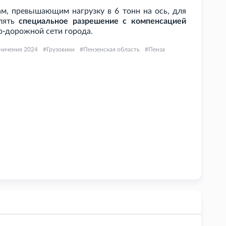
кам, превышающим нагрузку в 6
тонн на ось, для
млять
специальное разрешение с компенсацией
о-дорожной сети города.
ничения 2024
Грузовики
Пензенская область
Пенза